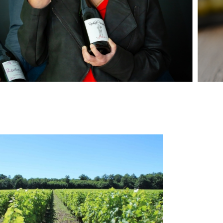
– Blancs – Rosés – Pétillants
neron indépendant
santé, à consommer avec modération