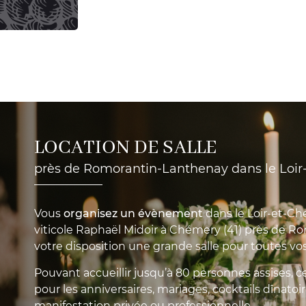
LOCATION DE SALLE
près de Romorantin-Lanthenay dans le Loir-
Vous
organisez un évènement
dans le Loir-et-Ch
viticole Raphaël Midoir à Chémery (41) près de R
votre disposition une grande salle pour toutes vo
Pouvant accueillir jusqu’à 80 personnes assises, ce 
pour les anniversaires, mariages, cocktails dînatoi
manifestation privée ou professionnelle.