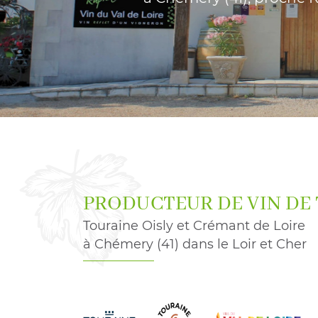
à l'adresse email indiqué ci-dessus. Vous pouvez vous désinscrire à 
en utilisant
le formulaire de désinscription
.
INSCRIPTION
PRODUCTEUR DE VIN DE
Touraine Oisly et Crémant de Loire
à Chémery (41) dans le Loir et Cher