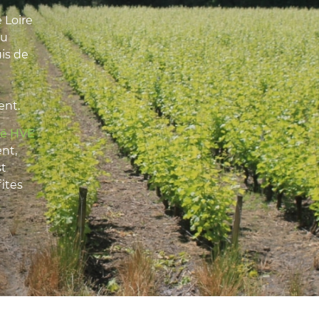
 Loire
du
is de
ent.
fié HVE
nt,
st
fites