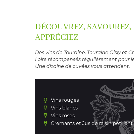
DÉCOUVREZ, SAVOUREZ,
APPRÉCIEZ
Des vins de Touraine, Touraine Oisly et 
Loire récompensés régulièrement pour le
Une dizaine de cuvées vous attendent.
Vins rouges
Vins blancs
Vins rosés
Crémants et Jus de raisin pétillant