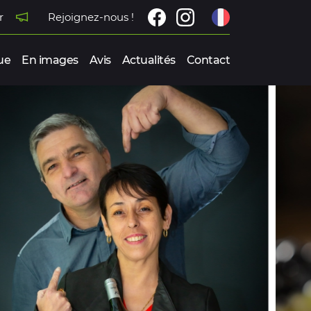
r
Rejoignez-nous !
ue
En images
Avis
Actualités
Contact
REZ NOS VINS
AL DE LOIRE
MORANTIN-LANTHENAY
LOIR-ET-CHER (41)