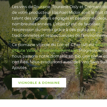
Les vins de Touraine, Touraine Oisly et Crémant de
de votre producteur Raphaël Midoir sont le fruit 
talent des vignerons engagés et passionnés depu
nombreuses années. L’objectif est de favoriser
l’expression du terroir grâce à des pratiques
traditionnelles et respectueuses de l’environnem
Ce domaine viticole du Loir-et-Cher (41) est
certi
(Haute Valeur Environnementale)
. Progressiveme
nous passons notre domaine en Bio, une partie e
certifiée. Nous produisons aussi des vins Sans Sul
Ajoutés.
VIGNOBLE & DOMAINE