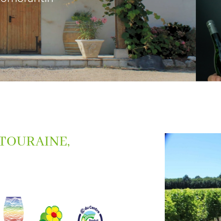
Vins rouges 
tout moment
Vig
*L'abus d'alcool est dangereux pour la 
 TOURAINE,