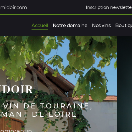
Inscription newslette
Accueil
Notre domaine
Nos vins
Boutiq
DÉCOUV
DU V
PRÈS DE RO
DANS LE 
ommerciales