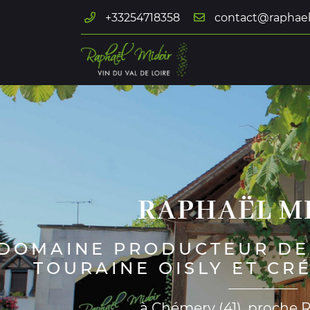
+33254718358
132 chemin des loges de Vignes
41700 Chémery
02 54 71 83 58
Adresse email de réception

En cochant cette case, vous consentez à recevoir nos propositions c