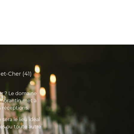
et-Cher (41)
er ? Le domaine
omorantin met à
s réceptions.
sera le lieu idéal
res ou toute autre