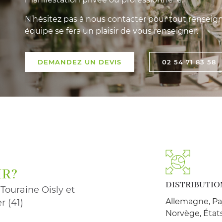
N’hésitez pas à nous contacter pour tout rensei
équipe se fera un plaisir de vous renseigner.
DEMANDEZ UN DEVIS
02 54 71 83 58
IR?
DISTRIBUTIO
Touraine Oisly et
Allemagne, Pa
r (41)
Norvège, États