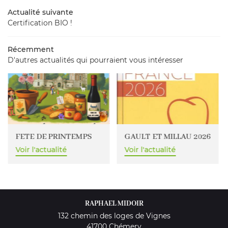
Actualité suivante
Nos vins
Certification BIO !
Boutique
Récemment
En images
RESTEZ INFO
D'autres actualités qui pourraient vous intéresser
Avis
INSCRIPTION NEW
Actualités
Contact
REJOIGNEZ-NOU
FETE DE PRINTEMPS
GAULT ET MILLAU 2026
Voir l'actualité
Voir l'actualité
RAPHAEL MIDOIR
132 chemin des loges de Vignes
41700 Chémery