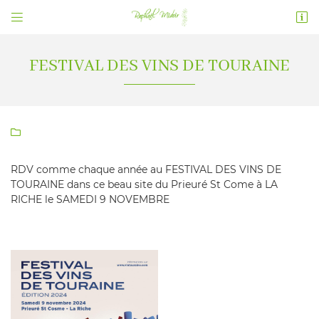


132 chemin des loges de Vignes
41700 Chémery
02 54 71 83 58
FESTIVAL DES VINS DE TOURAINE

RDV comme chaque année au FESTIVAL DES VINS DE
TOURAINE dans ce beau site du Prieuré St Come à LA
RICHE le SAMEDI 9 NOVEMBRE
Adresse email de réception

En cochant cette case, vous consentez à recevoir nos propositions
commerciales à l'adresse email indiqué ci-dessus. Vous pouvez vous désinscrire
à tout moment en utilisant
le formulaire de désinscription
.
INSCRIPTION