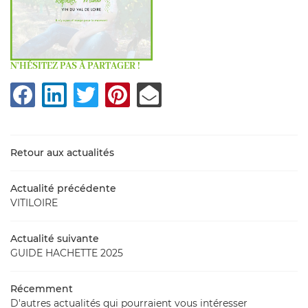
N'HÉSITEZ PAS À PARTAGER !
Retour aux actualités
UNE QUESTIO
Actualité précédente
VITILOIRE
Accueil
Actualité suivante
02 54 71 83 
GUIDE HACHETTE 2025
tre domaine
Nos vins
Récemment
D'autres actualités qui pourraient vous intéresser