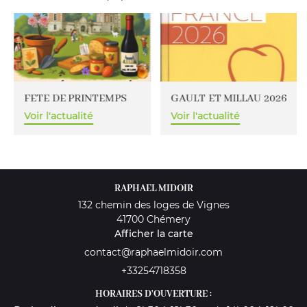
Boutique
En images
RESTEZ INFO
Avis
INSCRIPTION NEW
Actualités
FETE DE PRINTEMPS
GAULT ET MILLAU 2026
Contact
Voir l'actualité
Voir l'actualité
REJOIGNEZ-NOU
RAPHAEL MIDOIR
132 chemin des loges de Vignes
41700 Chémery
Afficher la carte
+33254718358
HORAIRES D'OUVERTURE :