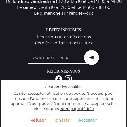
Du
lundi au vendredi
de 8h30 à 12h30 et de 14h00 à 19h00
Le
samedi
de 8h30 à 12h30 et de 14h00 à 18h00
Le
dimanche
sur rendez-vous
RESTEZ INFORMÉS
Tenez vous informés de nos
dernières offres et actualités
REJOIGNEZ-NOUS
Gestion des cookies
Mentions Légales
Ce site nécessite l'utilisation de cookies "traceurs" pour
Conditions générales d'utilisation
mesurer l'audience et offrir une experience utilisateur
Politique de confidentialité
optimale. Vous pouvez à tout moment les accepter ou les
Gestion des cookies
refuser depuis
notre page dédiée
.
Sitemap
Refuser
Ignorer
Accepter