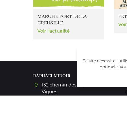
MARCHE PORT DE LA
FET
CREUSILLE
Voir
Voir l'actualité
Ce site nécessite l'uti
optimale. Vou
RAPHAEL MIDOIR
132 chemin des loges de
Vignes
41700 Chémery
Afficher la carte
+33254718358