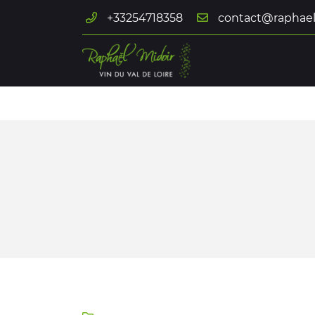
Quai de la...
+33254718358
" />
132 chemin des loges de Vignes
41700 Chémery
02 54 71 83 58
Adresse email de réception

En cochant cette case, vous consentez à recevoir nos propositions c