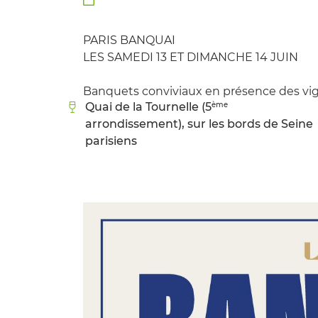

à l'adresse email indiqué ci-dessus. Vous pouvez vous désinscrire à 
en utilisant
le formulaire de désinscription
.
PARIS BANQUAI
INSCRIPTION
LES SAMEDI 13 ET DIMANCHE 14 JUIN
Banquets conviviaux en présence des vig
ème
Quai de la Tournelle (5
arrondissement), sur les bords de Seine
parisiens