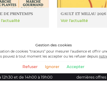
E DE PRINTEMPS
GAULT ET MILLAU 2026
 l'actualité
Voir l'actualité
Gestion des cookies
lisation de cookies "traceurs" pour mesurer l'audience et offrir un
s pouvez à tout moment les accepter ou les refuser depuis
notr
HORAIRES D'OUVERTURE :
RESTEZ INFORM
Refuser
Ignorer
Accepter
Du
lundi au vendredi
de 8h30
Tenez vous inf
à 12h30 et de 14h00 à 19h00
dernières offres
Le
samedi
de 8h30 à 12h30 et
de 14h00 à 18h00
Le
dimanche
sur rendez-vous
REJOIGNEZ-NOU