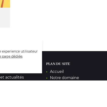
e experience utilisateur
e page dédiée
.
ÉS
PLAN DU SITE
ormés de nos
Accueil
 et actualités
Notre domaine
Nos vins
Boutique
En images
Avis
S