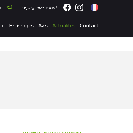
r
Rejoignez-nous !
ue
En images
Avis
Actualités
Contact