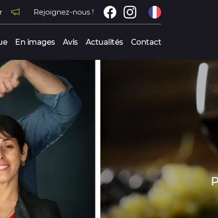
r
Rejoignez-nous !
ue
En images
Avis
Actualités
Contact
REZ NOS VINS
AL DE LOIRE
MORANTIN-LANTHENAY
LOIR-ET-CHER (41)