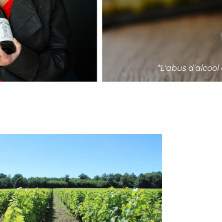
– Blancs – Rosés – Pétillants
neron indépendant
santé, à consommer avec modération