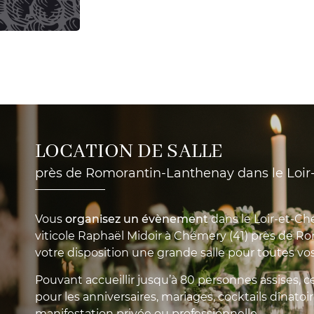
LOCATION DE SALLE
près de Romorantin-Lanthenay dans le Loir-
Vous
organisez un évènement
dans le Loir-et-Ch
viticole Raphaël Midoir à Chémery (41) près de R
votre disposition une grande salle pour toutes vo
Pouvant accueillir jusqu’à 80 personnes assises, ce 
pour les anniversaires, mariages, cocktails dînatoi
manifestation privée ou professionnelle.