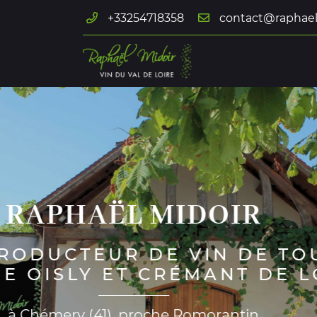
+33254718358
132 chemin des loges de Vignes
41700 Chémery
02 54 71 83 58
Adresse email de réception

En cochant cette case, vous consentez à recevoir nos propositions c