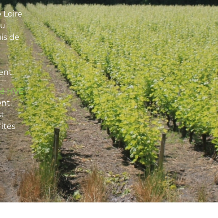
 Loire
du
is de
ent.
fié HVE
nt,
st
fites