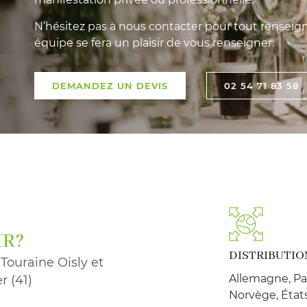
N’hésitez pas à nous contacter pour tout rensei
équipe se fera un plaisir de vous renseigner.
DEMANDEZ UN DEVIS
02 54 71 83 58
IR?
DISTRIBUTIO
Touraine Oisly et
Allemagne, Pa
r (41)
Norvège, États