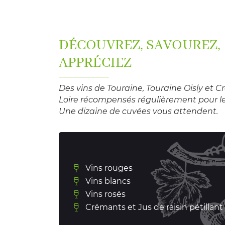
DÉCOUVREZ, SAVOUREZ,
APPRÉCIEZ
Des vins de Touraine, Touraine Oisly et 
Loire récompensés régulièrement pour le
Une dizaine de cuvées vous attendent.
Vins rouges
Vins blancs
Vins rosés
Crémants et Jus de raisin pétillant