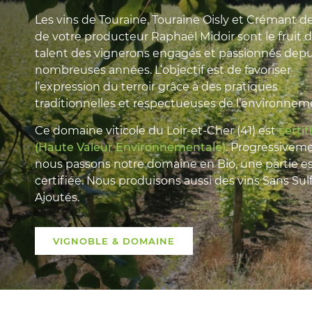
Les vins de Touraine, Touraine Oisly et Crémant de
de votre producteur Raphaël Midoir sont le fruit 
talent des vignerons engagés et passionnés depu
nombreuses années. L’objectif est de favoriser
l’expression du terroir grâce à des pratiques
traditionnelles et respectueuses de l’environnem
Ce domaine viticole du Loir-et-Cher (41) est
certi
(Haute Valeur Environnementale)
. Progressiveme
nous passons notre domaine en Bio, une partie e
certifiée. Nous produisons aussi des vins Sans Sul
Ajoutés.
VIGNOBLE & DOMAINE