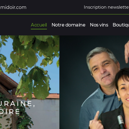
Inscription newslette
Accueil
Notre domaine
Nos vins
Boutiq
DÉCOUV
DU V
PRÈS DE RO
DANS LE 
ommerciales