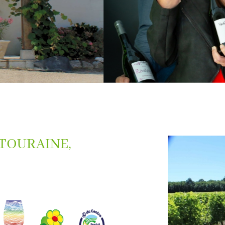
Vins rouges 
tout moment
Vig
*L'abus d'alcool est dangereux pour la 
 TOURAINE,