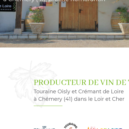
à l'adresse email indiqué ci-dessus. Vous pouvez vous désinscrire à 
en utilisant
le formulaire de désinscription
.
INSCRIPTION
PRODUCTEUR DE VIN DE
Touraine Oisly et Crémant de Loire
à Chémery (41) dans le Loir et Cher