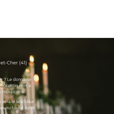
et-Cher (41)
er ? Le domaine
omorantin met à
s réceptions.
sera le lieu idéal
res ou toute autre