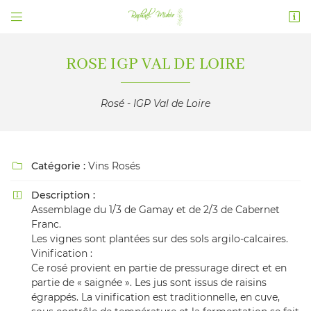


132 chemin des loges de Vignes
41700 Chémery
02 54 71 83 58
ROSE IGP VAL DE LOIRE
Rosé - IGP Val de Loire
Catégorie :
Vins Rosés

Description :

Assemblage du 1/3 de Gamay et de 2/3 de Cabernet
Adresse email de réception

Franc.
Les vignes sont plantées sur des sols argilo-calcaires.
En cochant cette case, vous consentez à recevoir nos propositions
commerciales à l'adresse email indiqué ci-dessus. Vous pouvez vous désinscrire
Vinification :
à tout moment en utilisant
le formulaire de désinscription
.
Ce rosé provient en partie de pressurage direct et en
partie de « saignée ». Les jus sont issus de raisins
INSCRIPTION
égrappés. La vinification est traditionnelle, en cuve,